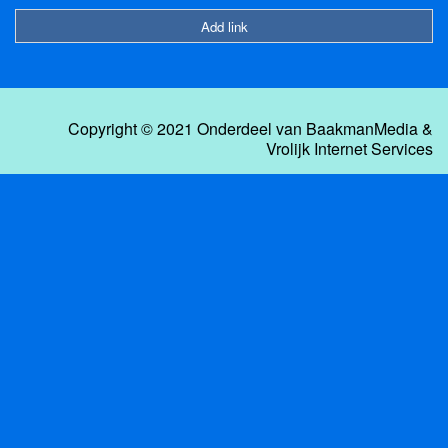
Add link
Copyright © 2021 Onderdeel van
BaakmanMedia
&
Vrolijk Internet Services