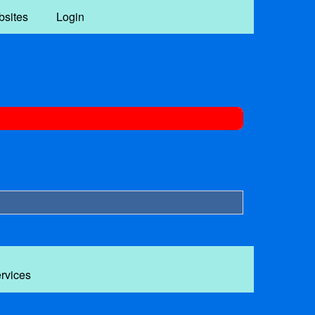
bsites
Login
ervices