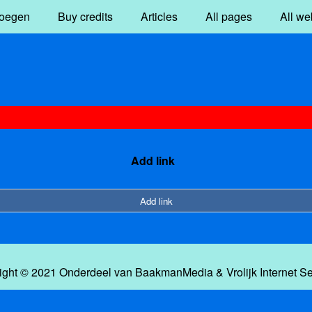
oegen
Buy credits
Articles
All pages
All we
Add link
Add link
ight © 2021 Onderdeel van
BaakmanMedia
&
Vrolijk Internet S